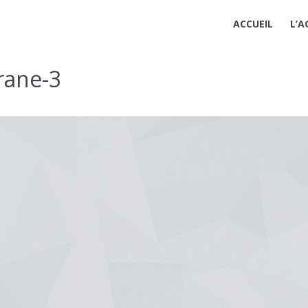
ACCUEIL
L’A
rane-3