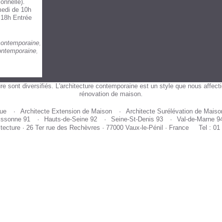
onnelle).
medi de 10h
 18h Entrée
contemporaine
,
ontemporaine
,
re sont diversifiés. L'architecture contemporaine est un style que nous affect
rénovation de maison.
que
Architecte Extension de Maison
Architecte Surélévation de Maiso
ssonne 91
Hauts-de-Seine 92
Seine-St-Denis 93
Val-de-Marne 9
itecture · 26 Ter rue des Rechèvres · 77000 Vaux-le-Pénil · France
Tel : 01