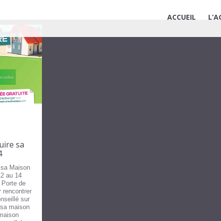
ACCUEIL
L’A
uire sa
4
e sa Maison
12 au 14
 Porte de
r rencontrer
nseillé sur
 sa maison
(maison