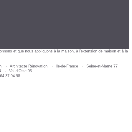
ionnons et que nous appliquons à la maison, à l'extension de maison et à la
n
Architecte Rénovation
Ile-de-France
Seine-et-Marne 77
4
Val-d’Oise 95
 64 37 94 98