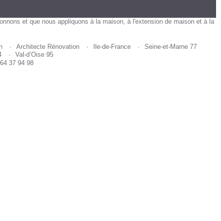
ionnons et que nous appliquons à la maison, à l'extension de maison et à la
n
Architecte Rénovation
Ile-de-France
Seine-et-Marne 77
4
Val-d’Oise 95
 64 37 94 98