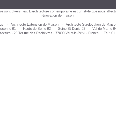
re sont diversifiés. L'architecture contemporaine est un style que nous affect
rénovation de maison.
que
Architecte Extension de Maison
Architecte Surélévation de Maiso
ssonne 91
Hauts-de-Seine 92
Seine-St-Denis 93
Val-de-Marne 9
itecture · 26 Ter rue des Rechèvres · 77000 Vaux-le-Pénil · France
Tel : 01