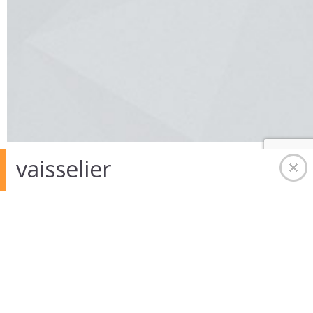
vaisselier
02 Oct 2014
in
Auteur :
architecte