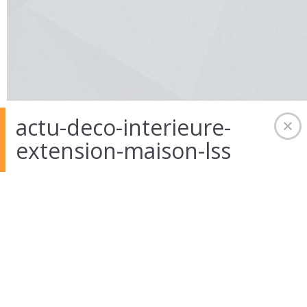
actu-deco-interieure-
extension-maison-lss
12 Août 2014
in
Auteur :
admintekart