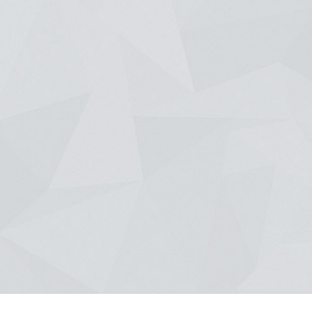
re sont diversifiés. L'architecture contemporaine est un style que nous affect