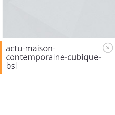
actu-maison-
contemporaine-cubique-
12 Août 2014
in
Auteur :
admintekart
bsl