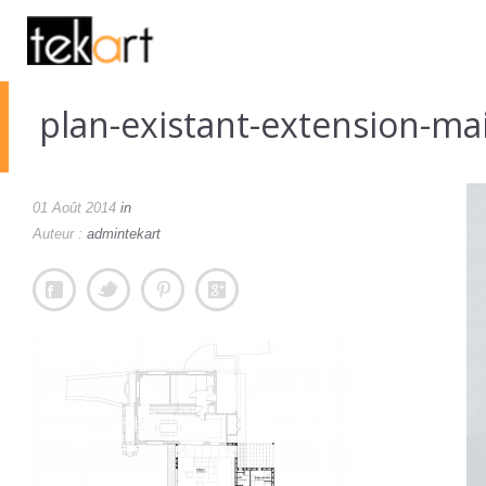
plan-existant-extension-mai
01 Août 2014
in
Auteur :
admintekart