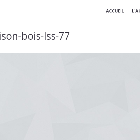
ACCUEIL
L’A
son-bois-lss-77