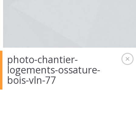
photo-chantier-
logements-ossature-
01 Août 2014
in
Auteur :
admintekart
bois-vln-77