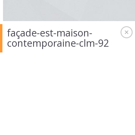
façade-est-maison-
contemporaine-clm-92
01 Août 2014
in
Auteur :
admintekart