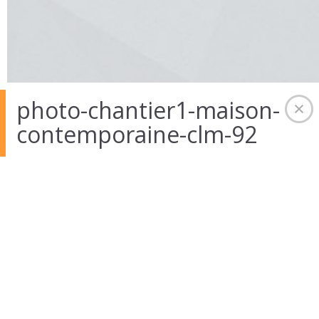
photo-chantier1-maison-
contemporaine-clm-92
01 Août 2014
in
Auteur :
admintekart