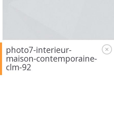
photo7-interieur-
maison-contemporaine-
01 Août 2014
in
Auteur :
admintekart
clm-92