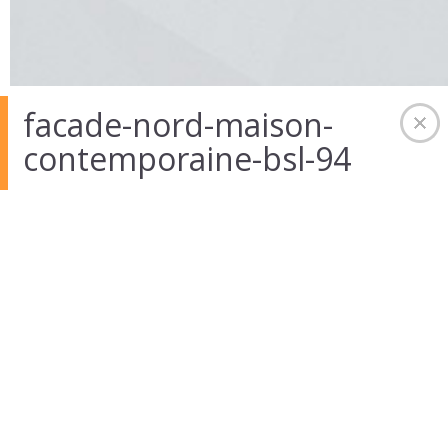
facade-nord-maison-
contemporaine-bsl-94
01 Août 2014
in
Auteur :
admintekart