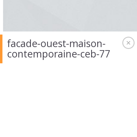
facade-ouest-maison-
contemporaine-ceb-77
01 Août 2014
in
Auteur :
admintekart