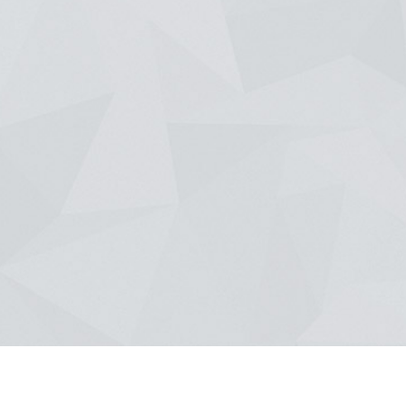
re sont diversifiés. L'architecture contemporaine est un style que nous affect
rénovation de maison.