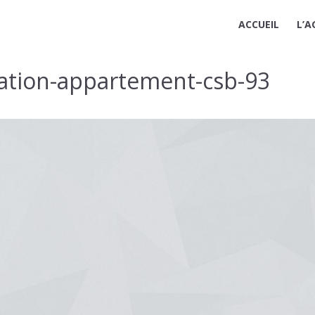
ACCUEIL
L’A
vation-appartement-csb-93