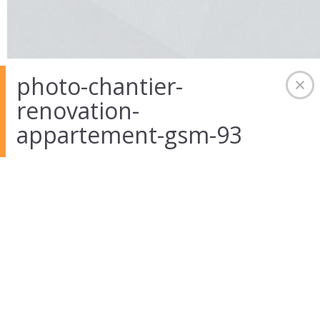
photo-chantier-
renovation-
01 Août 2014
in
Auteur :
admintekart
appartement-gsm-93