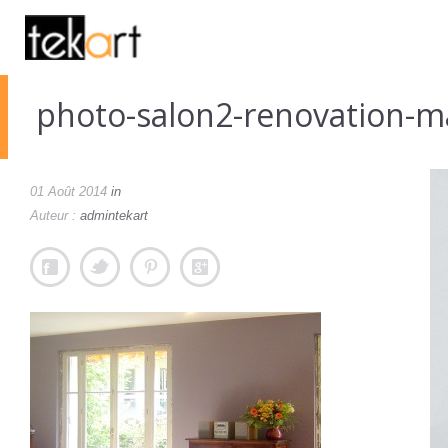
photo-salon2-renovation-m
01 Août 2014
in
Auteur :
admintekart