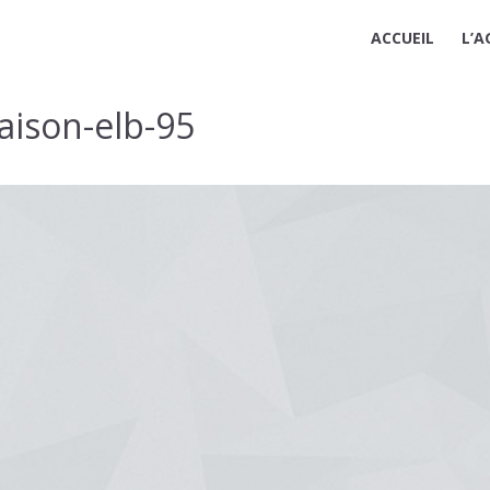
ACCUEIL
L’A
aison-elb-95