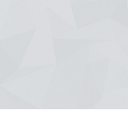
re sont diversifiés. L'architecture contemporaine est un style que nous affect
rénovation de maison.