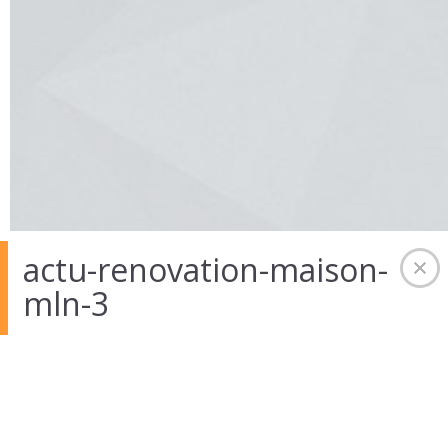
actu-renovation-maison-
mln-3
08 Oct 2014
in
Auteur :
admintekart